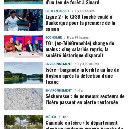
d’un feu de forêt à Sinard
GF38 EN DIRECT
Il y a 6 heures
Ligue 2 : le GF38 touché coulé à
Dunkerque pour la première de la
saison
ECONOMIE
Il y a 19 heures
TG+ (ex-TéléGrenoble) change de
mains : cinq salariés repris, la
société historique disparaît
ENVIRONNEMENT
Il y a 20 heures
Isère : baignade interdite au lac de
Roybon après la détection d’une
toxine
ENVIRONNEMENT
Hier
Sécheresse : de nouveaux secteurs de
l'Isère passent en alerte renforcée
MÉTÉO
Hier
Canicule en Isère : le département
placé en vigilance orange à partir de