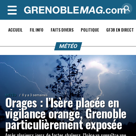
MENU
ACCUEIL
FIL INFO
FAITS DIVERS
POLITIQUE
GF38 EN DIRECT
MÉTÉO
MÉTÉO
Il y a 3 semaines
Orages : l’Isère placée en
vigilance orange, Grenoble
particulièrement exposée
Après plusieurs jours de fortes chaleurs, l’Isère va connaître une