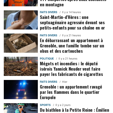
en montagne
FAITS DIVERS
Il y a 14 heures
Saint-Martin-d’Hères : une
septuagénaire agressée devant ses
petits-enfants pour sa chaîne en or
FAITS DIVERS
Il y a 21 heures
En débarrassant un appartement à
Grenoble, une famille tombe sur un
obus et des cartouches
POLITIQUE
Il y a 21 heures
Mégots et incendies : le député
isérois Yannick Neuder veut faire
payer les fabricants de cigarettes
FAITS DIVERS
Hier
Grenoble : un appartement ravagé
par les flammes dans le quartier
Europole
SPORTS
Il y a 2 jours
Du biathlon à la Petite Reine : Émilien