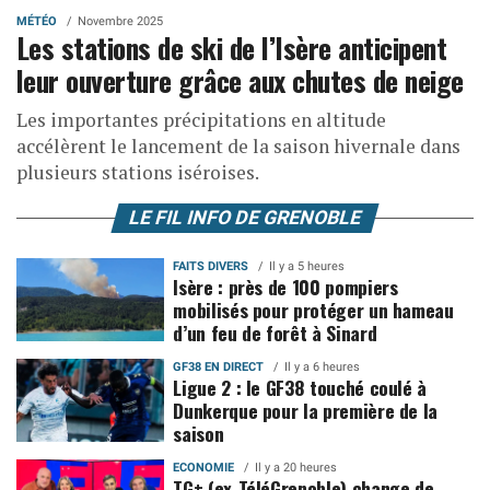
MÉTÉO
Novembre 2025
Les stations de ski de l’Isère anticipent
leur ouverture grâce aux chutes de neige
Les importantes précipitations en altitude
accélèrent le lancement de la saison hivernale dans
plusieurs stations iséroises.
LE FIL INFO DE GRENOBLE
FAITS DIVERS
Il y a 5 heures
Isère : près de 100 pompiers
mobilisés pour protéger un hameau
d’un feu de forêt à Sinard
GF38 EN DIRECT
Il y a 6 heures
Ligue 2 : le GF38 touché coulé à
Dunkerque pour la première de la
saison
ECONOMIE
Il y a 20 heures
TG+ (ex-TéléGrenoble) change de