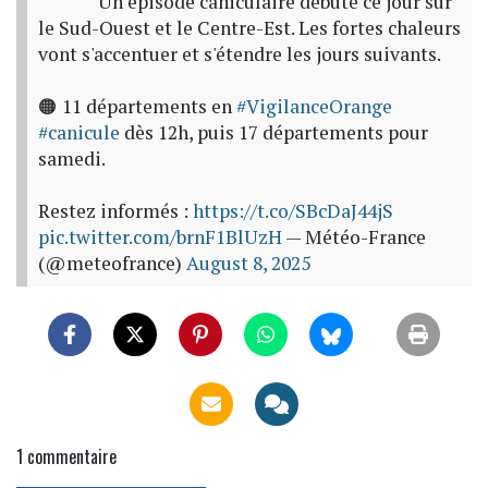
Un épisode caniculaire débute ce jour sur
le Sud-Ouest et le Centre-Est. Les fortes chaleurs
vont s'accentuer et s'étendre les jours suivants.
🟠 11 départements en
#VigilanceOrange
#canicule
dès 12h, puis 17 départements pour
samedi.
Restez informés :
https://t.co/SBcDaJ44jS
pic.twitter.com/brnF1BlUzH
— Météo-France
(@meteofrance)
August 8, 2025
1
commentaire