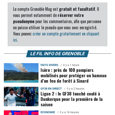
Le compte Grenoble Mag est
gratuit et facultatif
. Il
vous permet notamment de
réserver votre
pseudonyme
pour les commentaires, afin que personne
ne puisse utiliser le pseudo que vous avez enregistré.
Vous pouvez
créer un compte gratuitement en cliquant
ici
.
LE FIL INFO DE GRENOBLE
FAITS DIVERS
Il y a 1 heure
Isère : près de 100 pompiers
mobilisés pour protéger un hameau
d’un feu de forêt à Sinard
GF38 EN DIRECT
Il y a 2 heures
Ligue 2 : le GF38 touché coulé à
Dunkerque pour la première de la
saison
ECONOMIE
Il y a 16 heures