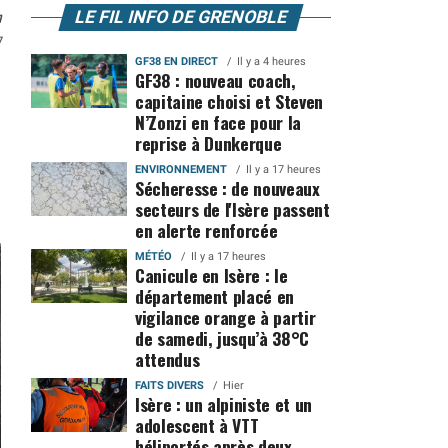
n
LE FIL INFO DE GRENOBLE
7
GF38 EN DIRECT
Il y a 4 heures
GF38 : nouveau coach,
capitaine choisi et Steven
N’Zonzi en face pour la
reprise à Dunkerque
ENVIRONNEMENT
Il y a 17 heures
Sécheresse : de nouveaux
secteurs de l'Isère passent
en alerte renforcée
MÉTÉO
Il y a 17 heures
Canicule en Isère : le
département placé en
vigilance orange à partir
de samedi, jusqu’à 38°C
attendus
FAITS DIVERS
Hier
Isère : un alpiniste et un
adolescent à VTT
héliportés après deux