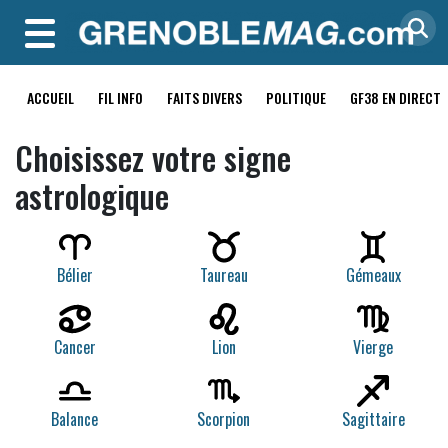
MENU
ACCUEIL
FIL INFO
FAITS DIVERS
POLITIQUE
GF38 EN DIRECT
Choisissez votre signe
astrologique
Bélier
Taureau
Gémeaux
Lion
Cancer
Vierge
Scorpion
Sagittaire
Balance