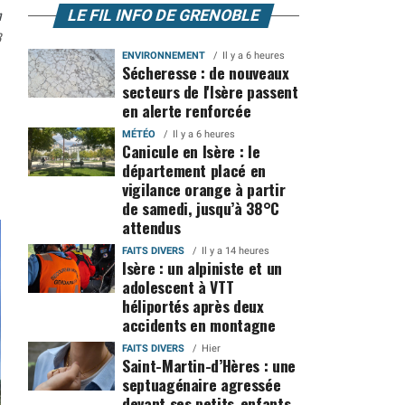
n
LE FIL INFO DE GRENOBLE
3
ENVIRONNEMENT
Il y a 6 heures
Sécheresse : de nouveaux
secteurs de l'Isère passent
en alerte renforcée
MÉTÉO
Il y a 6 heures
Canicule en Isère : le
département placé en
vigilance orange à partir
de samedi, jusqu’à 38°C
attendus
FAITS DIVERS
Il y a 14 heures
Isère : un alpiniste et un
adolescent à VTT
héliportés après deux
accidents en montagne
FAITS DIVERS
Hier
Saint-Martin-d’Hères : une
septuagénaire agressée
devant ses petits-enfants