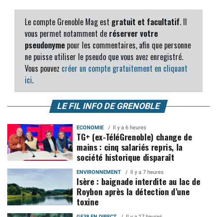
Le compte Grenoble Mag est
gratuit et facultatif
. Il
vous permet notamment de
réserver votre
pseudonyme
pour les commentaires, afin que personne
ne puisse utiliser le pseudo que vous avez enregistré.
Vous pouvez
créer un compte gratuitement en cliquant
ici
.
LE FIL INFO DE GRENOBLE
ECONOMIE
Il y a 6 heures
TG+ (ex-TéléGrenoble) change de
mains : cinq salariés repris, la
société historique disparaît
ENVIRONNEMENT
Il y a 7 heures
Isère : baignade interdite au lac de
Roybon après la détection d’une
toxine
GF38 EN DIRECT
Il y a 17 heures