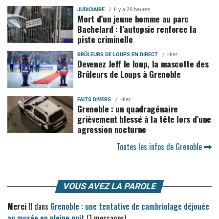
JUDICIAIRE
Il y a 20 heures
Mort d’un jeune homme au parc
Bachelard : l’autopsie renforce la
piste criminelle
BRÛLEURS DE LOUPS EN DIRECT
Hier
Devenez Jeff le loup, la mascotte des
Brûleurs de Loups à Grenoble
FAITS DIVERS
Hier
Grenoble : un quadragénaire
grièvement blessé à la tête lors d’une
agression nocturne
Toutes les infos de Grenoble
VOUS AVEZ LA PAROLE
Merci !!
dans
Grenoble : une tentative de cambriolage déjouée
au musée en pleine nuit
(1 messages)