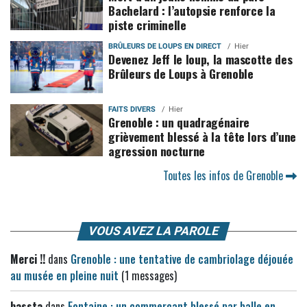
Bachelard : l’autopsie renforce la
piste criminelle
BRÛLEURS DE LOUPS EN DIRECT
Hier
Devenez Jeff le loup, la mascotte des
Brûleurs de Loups à Grenoble
FAITS DIVERS
Hier
Grenoble : un quadragénaire
grièvement blessé à la tête lors d’une
agression nocturne
Toutes les infos de Grenoble
VOUS AVEZ LA PAROLE
Merci !!
dans
Grenoble : une tentative de cambriolage déjouée
au musée en pleine nuit
(1 messages)
bassta
dans
Fontaine : un commerçant blessé par balle en