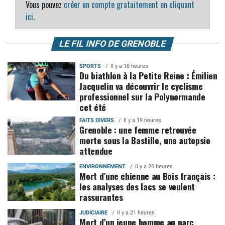
Vous pouvez
créer un compte gratuitement en cliquant
ici
.
LE FIL INFO DE GRENOBLE
SPORTS
Il y a 18 heures
Du biathlon à la Petite Reine : Émilien
Jacquelin va découvrir le cyclisme
professionnel sur la Polynormande
cet été
FAITS DIVERS
Il y a 19 heures
Grenoble : une femme retrouvée
morte sous la Bastille, une autopsie
attendue
ENVIRONNEMENT
Il y a 20 heures
Mort d’une chienne au Bois français :
les analyses des lacs se veulent
rassurantes
JUDICIAIRE
Il y a 21 heures
Mort d’un jeune homme au parc