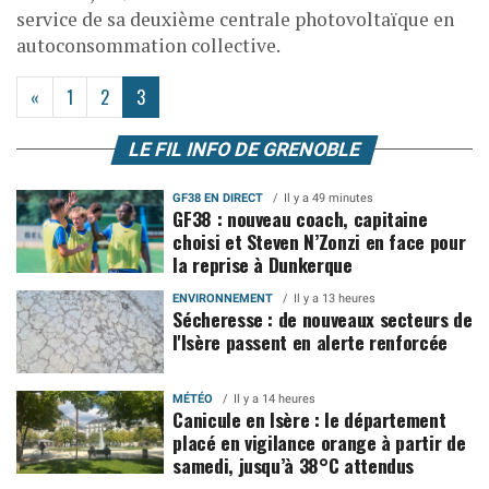
service de sa deuxième centrale photovoltaïque en
autoconsommation collective.
(current)
«
1
2
3
LE FIL INFO DE GRENOBLE
GF38 EN DIRECT
Il y a 49 minutes
GF38 : nouveau coach, capitaine
choisi et Steven N’Zonzi en face pour
la reprise à Dunkerque
ENVIRONNEMENT
Il y a 13 heures
Sécheresse : de nouveaux secteurs de
l'Isère passent en alerte renforcée
MÉTÉO
Il y a 14 heures
Canicule en Isère : le département
placé en vigilance orange à partir de
samedi, jusqu’à 38°C attendus