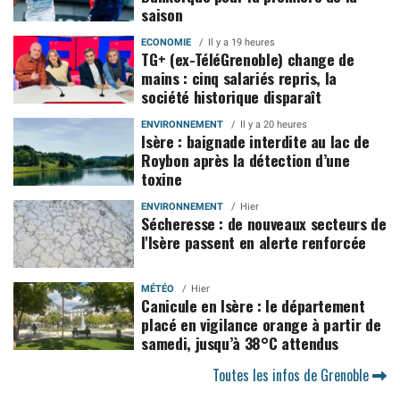
saison
ECONOMIE
Il y a 19 heures
TG+ (ex-TéléGrenoble) change de
mains : cinq salariés repris, la
société historique disparaît
ENVIRONNEMENT
Il y a 20 heures
Isère : baignade interdite au lac de
Roybon après la détection d’une
toxine
ENVIRONNEMENT
Hier
Sécheresse : de nouveaux secteurs de
l'Isère passent en alerte renforcée
MÉTÉO
Hier
Canicule en Isère : le département
placé en vigilance orange à partir de
samedi, jusqu’à 38°C attendus
Toutes les infos de Grenoble