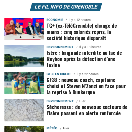
LE FIL INFO DE GRENOBLE
ECONOMIE
Il y a 12 heures
TG+ (ex-TéléGrenoble) change de
mains : cinq salariés repris, la
société historique disparaît
ENVIRONNEMENT
Il y a 13 heures
Isère : baignade interdite au lac de
Roybon après la détection d’une
toxine
GF38 EN DIRECT
Il y a 22 heures
GF38 : nouveau coach, capitaine
choisi et Steven N’Zonzi en face pour
la reprise à Dunkerque
ENVIRONNEMENT
Hier
Sécheresse : de nouveaux secteurs de
l'Isère passent en alerte renforcée
MÉTÉO
Hier