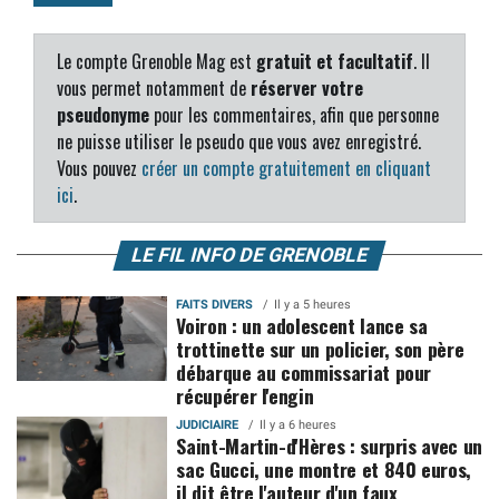
Le compte Grenoble Mag est
gratuit et facultatif
. Il
vous permet notamment de
réserver votre
pseudonyme
pour les commentaires, afin que personne
ne puisse utiliser le pseudo que vous avez enregistré.
Vous pouvez
créer un compte gratuitement en cliquant
ici
.
LE FIL INFO DE GRENOBLE
FAITS DIVERS
Il y a 5 heures
Voiron : un adolescent lance sa
trottinette sur un policier, son père
débarque au commissariat pour
récupérer l'engin
JUDICIAIRE
Il y a 6 heures
Saint-Martin-d'Hères : surpris avec un
sac Gucci, une montre et 840 euros,
il dit être l'auteur d'un faux