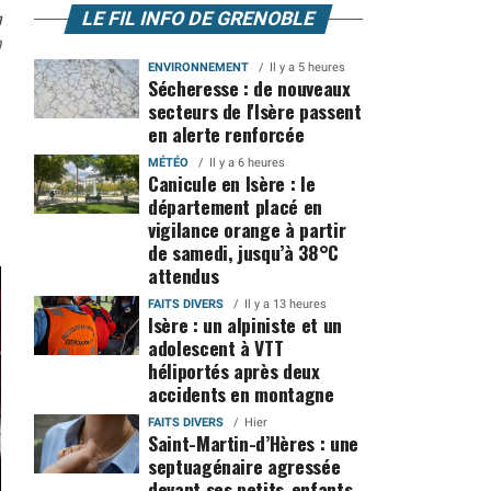
n
LE FIL INFO DE GRENOBLE
0
ENVIRONNEMENT
Il y a 5 heures
Sécheresse : de nouveaux
secteurs de l'Isère passent
en alerte renforcée
MÉTÉO
Il y a 6 heures
Canicule en Isère : le
département placé en
vigilance orange à partir
de samedi, jusqu’à 38°C
attendus
FAITS DIVERS
Il y a 13 heures
Isère : un alpiniste et un
adolescent à VTT
héliportés après deux
accidents en montagne
FAITS DIVERS
Hier
Saint-Martin-d’Hères : une
septuagénaire agressée
devant ses petits-enfants