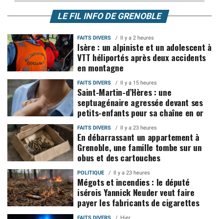
LE FIL INFO DE GRENOBLE
FAITS DIVERS
Il y a 2 heures
Isère : un alpiniste et un adolescent à
VTT héliportés après deux accidents
en montagne
FAITS DIVERS
Il y a 15 heures
Saint-Martin-d’Hères : une
septuagénaire agressée devant ses
petits-enfants pour sa chaîne en or
FAITS DIVERS
Il y a 23 heures
En débarrassant un appartement à
Grenoble, une famille tombe sur un
obus et des cartouches
POLITIQUE
Il y a 23 heures
Mégots et incendies : le député
isérois Yannick Neuder veut faire
payer les fabricants de cigarettes
FAITS DIVERS
Hier