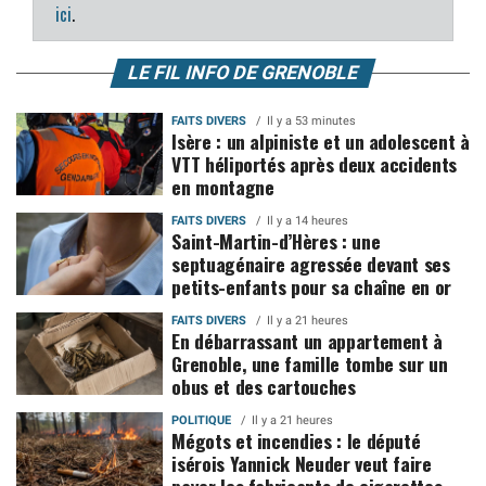
ici
.
LE FIL INFO DE GRENOBLE
FAITS DIVERS
Il y a 53 minutes
Isère : un alpiniste et un adolescent à
VTT héliportés après deux accidents
en montagne
FAITS DIVERS
Il y a 14 heures
Saint-Martin-d’Hères : une
septuagénaire agressée devant ses
petits-enfants pour sa chaîne en or
FAITS DIVERS
Il y a 21 heures
En débarrassant un appartement à
Grenoble, une famille tombe sur un
obus et des cartouches
POLITIQUE
Il y a 21 heures
Mégots et incendies : le député
isérois Yannick Neuder veut faire