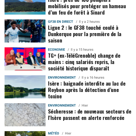
mobilisés pour protéger un hameau
d’un feu de forêt à Sinard
GF38 EN DIRECT
Il y a 2 heures
Ligue 2 : le GF38 touché coulé à
Dunkerque pour la première de la
saison
ECONOMIE
Il y a 15 heures
TG+ (ex-TéléGrenoble) change de
mains : cinq salariés repris, la
société historique disparaît
ENVIRONNEMENT
Il y a 16 heures
Isère : baignade interdite au lac de
Roybon après la détection d’une
toxine
ENVIRONNEMENT
Hier
Sécheresse : de nouveaux secteurs de
l'Isère passent en alerte renforcée
MÉTÉO
Hier