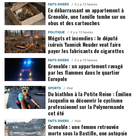
FAITS DIVERS
Il y a 13 heures
En débarrassant un appartement à
Grenoble, une famille tombe sur un
obus et des cartouches
POLITIQUE
Il y a 13 heures
Mégots et incendies : le député
isérois Yannick Neuder veut faire
payer les fabricants de cigarettes
FAITS DIVERS
Il y a 19 heures
Grenoble : un appartement ravagé
par les flammes dans le quartier
Europole
SPORTS
Hier
Du biathlon à la Petite Reine : Émilien
Jacquelin va découvrir le cyclisme
professionnel sur la Polynormande
cet été
FAITS DIVERS
Hier
Grenoble : une femme retrouvée
morte sous la Bastille, une autopsie