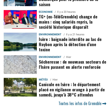
saison
ECONOMIE
Il y a 20 heures
TG+ (ex-TéléGrenoble) change de
mains : cinq salariés repris, la
société historique disparaît
ENVIRONNEMENT
Il y a 21 heures
Isère : baignade interdite au lac de
Roybon après la détection d’une
toxine
ENVIRONNEMENT
Hier
Sécheresse : de nouveaux secteurs de
l'Isère passent en alerte renforcée
MÉTÉO
Hier
Canicule en Isère : le département
placé en vigilance orange à partir de
samedi, jusqu’à 38°C attendus
Toutes les infos de Grenoble