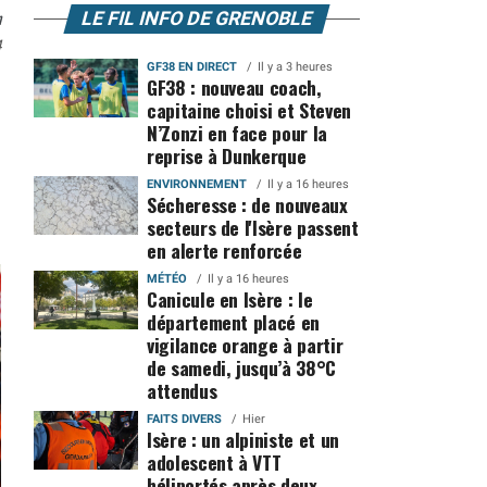
n
LE FIL INFO DE GRENOBLE
4
GF38 EN DIRECT
Il y a 3 heures
GF38 : nouveau coach,
capitaine choisi et Steven
N’Zonzi en face pour la
reprise à Dunkerque
ENVIRONNEMENT
Il y a 16 heures
Sécheresse : de nouveaux
secteurs de l'Isère passent
en alerte renforcée
MÉTÉO
Il y a 16 heures
Canicule en Isère : le
département placé en
vigilance orange à partir
de samedi, jusqu’à 38°C
attendus
FAITS DIVERS
Hier
Isère : un alpiniste et un
adolescent à VTT
héliportés après deux