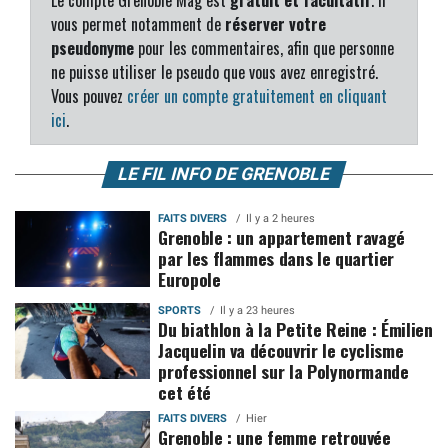
Le compte Grenoble Mag est
gratuit et facultatif
. Il
vous permet notamment de
réserver votre
pseudonyme
pour les commentaires, afin que personne
ne puisse utiliser le pseudo que vous avez enregistré.
Vous pouvez
créer un compte gratuitement en cliquant
ici
.
LE FIL INFO DE GRENOBLE
FAITS DIVERS
Il y a 2 heures
Grenoble : un appartement ravagé
par les flammes dans le quartier
Europole
SPORTS
Il y a 23 heures
Du biathlon à la Petite Reine : Émilien
Jacquelin va découvrir le cyclisme
professionnel sur la Polynormande
cet été
FAITS DIVERS
Hier
Grenoble : une femme retrouvée