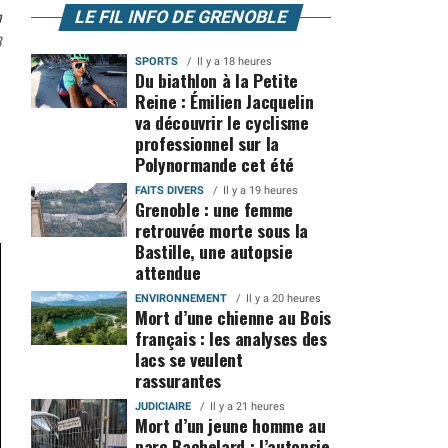
n
LE FIL INFO DE GRENOBLE
8
SPORTS
Il y a 18 heures
Du biathlon à la Petite
Reine : Émilien Jacquelin
va découvrir le cyclisme
professionnel sur la
Polynormande cet été
FAITS DIVERS
Il y a 19 heures
Grenoble : une femme
retrouvée morte sous la
Bastille, une autopsie
attendue
ENVIRONNEMENT
Il y a 20 heures
Mort d’une chienne au Bois
français : les analyses des
lacs se veulent
rassurantes
JUDICIAIRE
Il y a 21 heures
Mort d’un jeune homme au
parc Bachelard : l’autopsie