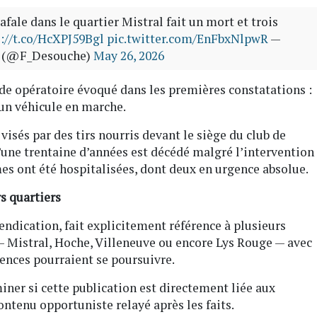
rafale dans le quartier Mistral fait un mort et trois
://t.co/HcXPJ59Bgl
pic.twitter.com/EnFbxNlpwR
—
se (@F_Desouche)
May 26, 2026
e opératoire évoqué dans les premières constatations :
s un véhicule en marche.
isés par des tirs nourris devant le siège du club de
une trentaine d’années est décédé malgré l’intervention
mes ont été hospitalisées, dont deux en urgence absolue.
s quartiers
endication, fait explicitement référence à plusieurs
— Mistral, Hoche, Villeneuve ou encore Lys Rouge — avec
ences pourraient se poursuivre.
ner si cette publication est directement liée aux
contenu opportuniste relayé après les faits.