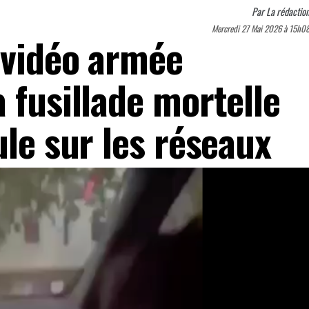
Par
La rédactio
Mercredi 27 Mai 2026 à 15h0
 vidéo armée
 fusillade mortelle
ule sur les réseaux