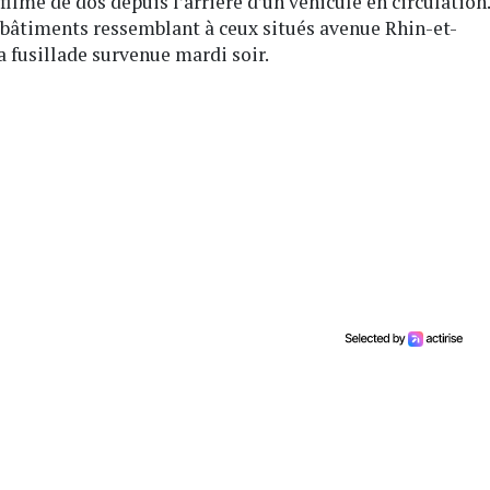
filmé de dos depuis l’arrière d’un véhicule en circulation.
de bâtiments ressemblant à ceux situés avenue Rhin-et-
a fusillade survenue mardi soir.