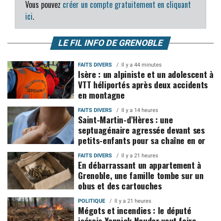
Vous pouvez
créer un compte gratuitement en cliquant
ici
.
LE FIL INFO DE GRENOBLE
FAITS DIVERS
Il y a 44 minutes
Isère : un alpiniste et un adolescent à
VTT héliportés après deux accidents
en montagne
FAITS DIVERS
Il y a 14 heures
Saint-Martin-d’Hères : une
septuagénaire agressée devant ses
petits-enfants pour sa chaîne en or
FAITS DIVERS
Il y a 21 heures
En débarrassant un appartement à
Grenoble, une famille tombe sur un
obus et des cartouches
POLITIQUE
Il y a 21 heures
Mégots et incendies : le député
isérois Yannick Neuder veut faire