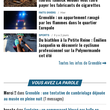
payer les fabricants de cigarettes
FAITS DIVERS
Hier
Grenoble : un appartement ravagé
par les flammes dans le quartier
Europole
SPORTS
Il y a 2 jours
Du biathlon à la Petite Reine : Émilien
Jacquelin va découvrir le cyclisme
professionnel sur la Polynormande
cet été
Toutes les infos de Grenoble
VOUS AVEZ LA PAROLE
Merci !!
dans
Grenoble : une tentative de cambriolage déjouée
au musée en pleine nuit
(1 messages)
bassta
dans
Fontaine : un commerçant blessé par balle en