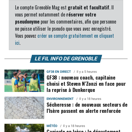
Le compte Grenoble Mag est
gratuit et facultatif
. Il
vous permet notamment de
réserver votre
pseudonyme
pour les commentaires, afin que personne
ne puisse utiliser le pseudo que vous avez enregistré.
Vous pouvez
créer un compte gratuitement en cliquant
ici
.
LE FIL INFO DE GRENOBLE
GF38 EN DIRECT
Il y a 5 heures
GF38 : nouveau coach, capitaine
choisi et Steven N’Zonzi en face pour
la reprise à Dunkerque
ENVIRONNEMENT
Il y a 18 heures
Sécheresse : de nouveaux secteurs de
l'Isère passent en alerte renforcée
MÉTÉO
Il y a 18 heures
Canicule en Isère : le département