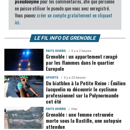
pseudonyme
pour les commentaires, afin que personne
ne puisse utiliser le pseudo que vous avez enregistré.
Vous pouvez
créer un compte gratuitement en cliquant
ici
.
LE FIL INFO DE GRENOBLE
FAITS DIVERS
Il y a 2 heures
Grenoble : un appartement ravagé
par les flammes dans le quartier
Europole
SPORTS
Il y a 23 heures
Du biathlon à la Petite Reine : Émilien
Jacquelin va découvrir le cyclisme
professionnel sur la Polynormande
cet été
FAITS DIVERS
Hier
Grenoble : une femme retrouvée
morte sous la Bastille, une autopsie
attendue