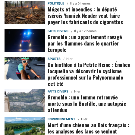
POLITIQUE
Il y a 6 heures
Mégots et incendies : le député
isérois Yannick Neuder veut faire
payer les fabricants de cigarettes
FAITS DIVERS
Il y a 12 heures
Grenoble : un appartement ravagé
par les flammes dans le quartier
Europole
SPORTS
Hier
Du biathlon à la Petite Reine : Émilien
Jacquelin va découvrir le cyclisme
professionnel sur la Polynormande
cet été
FAITS DIVERS
Hier
Grenoble : une femme retrouvée
morte sous la Bastille, une autopsie
attendue
ENVIRONNEMENT
Hier
Mort d’une chienne au Bois français :
les analyses des lacs se veulent