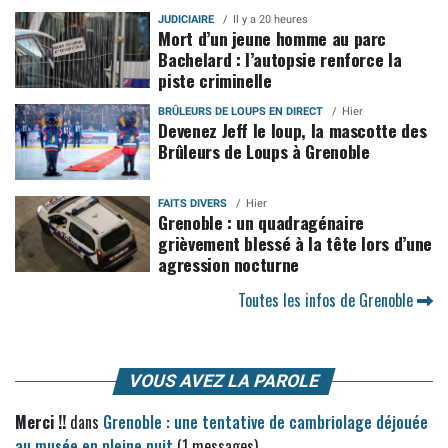
JUDICIAIRE
Il y a 20 heures
Mort d’un jeune homme au parc
Bachelard : l’autopsie renforce la
piste criminelle
BRÛLEURS DE LOUPS EN DIRECT
Hier
Devenez Jeff le loup, la mascotte des
Brûleurs de Loups à Grenoble
FAITS DIVERS
Hier
Grenoble : un quadragénaire
grièvement blessé à la tête lors d’une
agression nocturne
Toutes les infos de Grenoble
VOUS AVEZ LA PAROLE
Merci !!
dans
Grenoble : une tentative de cambriolage déjouée
au musée en pleine nuit
(1 messages)