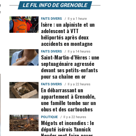
n
LE FIL INFO DE GRENOBLE
0
FAITS DIVERS
Il y a 1 heure
Isère : un alpiniste et un
adolescent à VTT
héliportés après deux
accidents en montagne
FAITS DIVERS
Il y a 14 heures
Saint-Martin-d’Hères : une
septuagénaire agressée
devant ses petits-enfants
pour sa chaîne en or
FAITS DIVERS
Il y a 22 heures
En débarrassant un
appartement à Grenoble,
une famille tombe sur un
obus et des cartouches
POLITIQUE
Il y a 22 heures
Mégots et incendies : le
député isérois Yannick
Neuder veut faire payer