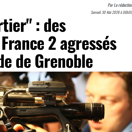
Par
La rédactio
Samedi 30 Mai 2026 à 06h0
tier" : des
 France 2 agressés
ade de Grenoble