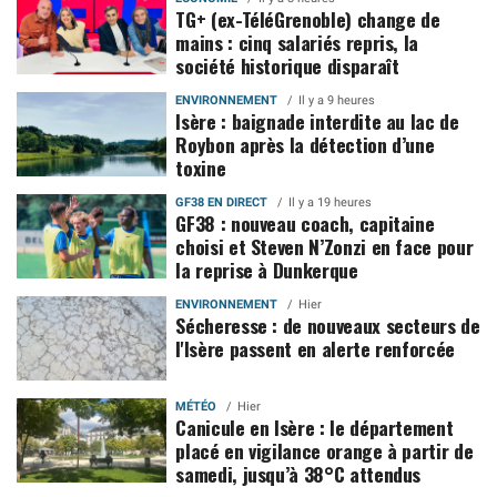
TG+ (ex-TéléGrenoble) change de
mains : cinq salariés repris, la
société historique disparaît
ENVIRONNEMENT
Il y a 9 heures
Isère : baignade interdite au lac de
Roybon après la détection d’une
toxine
GF38 EN DIRECT
Il y a 19 heures
GF38 : nouveau coach, capitaine
choisi et Steven N’Zonzi en face pour
la reprise à Dunkerque
ENVIRONNEMENT
Hier
Sécheresse : de nouveaux secteurs de
l'Isère passent en alerte renforcée
MÉTÉO
Hier
Canicule en Isère : le département
placé en vigilance orange à partir de
samedi, jusqu’à 38°C attendus