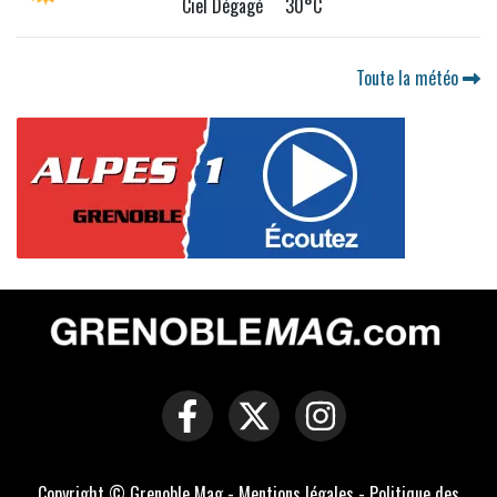
Ciel Dégagé 30°C
Toute la météo
Copyright © Grenoble Mag -
Mentions légales
-
Politique des