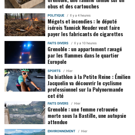
obus et des cartouches
POLITIQUE
Il y a 4 heures
Mégots et incendies : le député
isérois Yannick Neuder veut faire
payer les fabricants de cigarettes
FAITS DIVERS
Il y a 10 heures
Grenoble : un appartement ravagé
par les flammes dans le quartier
Europole
SPORTS
Hier
Du biathlon à la Petite Reine : Émilien
Jacquelin va découvrir le cyclisme
professionnel sur la Polynormande
cet été
FAITS DIVERS
Hier
Grenoble : une femme retrouvée
morte sous la Bastille, une autopsie
attendue
ENVIRONNEMENT
Hier