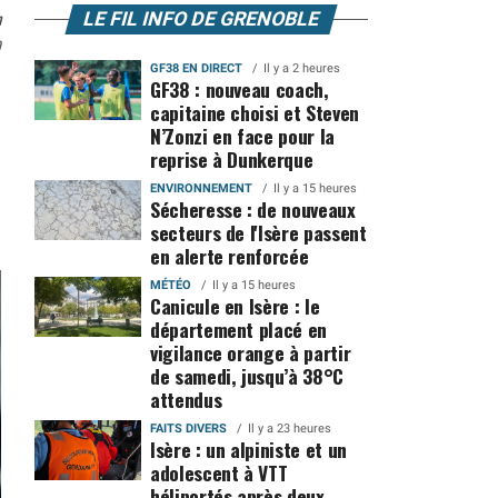
n
LE FIL INFO DE GRENOBLE
0
GF38 EN DIRECT
Il y a 2 heures
GF38 : nouveau coach,
capitaine choisi et Steven
N’Zonzi en face pour la
reprise à Dunkerque
ENVIRONNEMENT
Il y a 15 heures
Sécheresse : de nouveaux
secteurs de l'Isère passent
en alerte renforcée
MÉTÉO
Il y a 15 heures
Canicule en Isère : le
département placé en
vigilance orange à partir
de samedi, jusqu’à 38°C
attendus
FAITS DIVERS
Il y a 23 heures
Isère : un alpiniste et un
adolescent à VTT
héliportés après deux