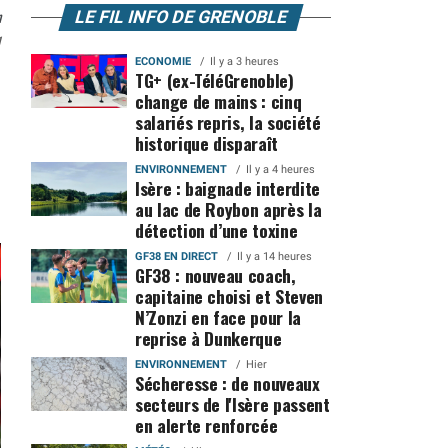
n
LE FIL INFO DE GRENOBLE
1
ECONOMIE
Il y a 3 heures
TG+ (ex-TéléGrenoble)
change de mains : cinq
salariés repris, la société
historique disparaît
ENVIRONNEMENT
Il y a 4 heures
Isère : baignade interdite
au lac de Roybon après la
détection d’une toxine
GF38 EN DIRECT
Il y a 14 heures
GF38 : nouveau coach,
capitaine choisi et Steven
N’Zonzi en face pour la
reprise à Dunkerque
ENVIRONNEMENT
Hier
Sécheresse : de nouveaux
secteurs de l'Isère passent
en alerte renforcée