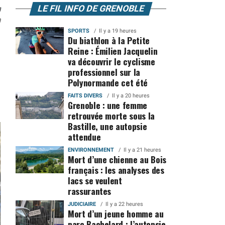
n
LE FIL INFO DE GRENOBLE
0
SPORTS
Il y a 19 heures
Du biathlon à la Petite
Reine : Émilien Jacquelin
va découvrir le cyclisme
professionnel sur la
Polynormande cet été
FAITS DIVERS
Il y a 20 heures
Grenoble : une femme
retrouvée morte sous la
Bastille, une autopsie
attendue
ENVIRONNEMENT
Il y a 21 heures
Mort d’une chienne au Bois
français : les analyses des
lacs se veulent
rassurantes
JUDICIAIRE
Il y a 22 heures
Mort d’un jeune homme au
parc Bachelard : l’autopsie