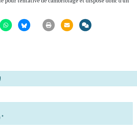
ue pour tentative de cambriolage et dispose donc d’un
!
e
*