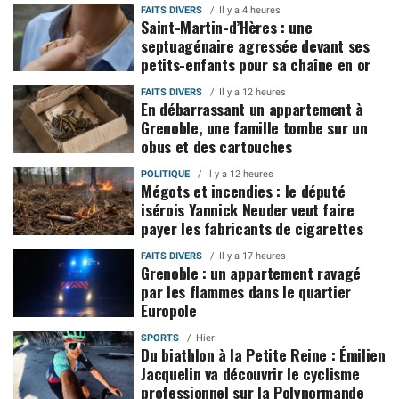
FAITS DIVERS
Il y a 4 heures
Saint-Martin-d’Hères : une
septuagénaire agressée devant ses
petits-enfants pour sa chaîne en or
FAITS DIVERS
Il y a 12 heures
En débarrassant un appartement à
Grenoble, une famille tombe sur un
obus et des cartouches
POLITIQUE
Il y a 12 heures
Mégots et incendies : le député
isérois Yannick Neuder veut faire
payer les fabricants de cigarettes
FAITS DIVERS
Il y a 17 heures
Grenoble : un appartement ravagé
par les flammes dans le quartier
Europole
SPORTS
Hier
Du biathlon à la Petite Reine : Émilien
Jacquelin va découvrir le cyclisme
professionnel sur la Polynormande