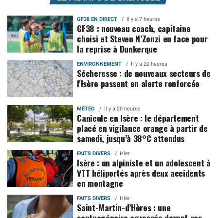
GF38 EN DIRECT
Il y a 7 heures
GF38 : nouveau coach, capitaine
choisi et Steven N’Zonzi en face pour
la reprise à Dunkerque
ENVIRONNEMENT
Il y a 20 heures
Sécheresse : de nouveaux secteurs de
l'Isère passent en alerte renforcée
MÉTÉO
Il y a 20 heures
Canicule en Isère : le département
placé en vigilance orange à partir de
samedi, jusqu’à 38°C attendus
FAITS DIVERS
Hier
Isère : un alpiniste et un adolescent à
VTT héliportés après deux accidents
en montagne
FAITS DIVERS
Hier
Saint-Martin-d’Hères : une
septuagénaire agressée devant ses