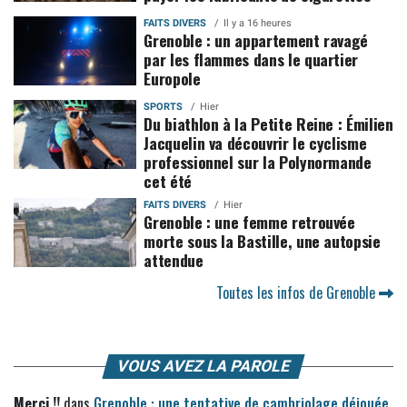
FAITS DIVERS
Il y a 16 heures
Grenoble : un appartement ravagé
par les flammes dans le quartier
Europole
SPORTS
Hier
Du biathlon à la Petite Reine : Émilien
Jacquelin va découvrir le cyclisme
professionnel sur la Polynormande
cet été
FAITS DIVERS
Hier
Grenoble : une femme retrouvée
morte sous la Bastille, une autopsie
attendue
Toutes les infos de Grenoble
VOUS AVEZ LA PAROLE
Merci !!
dans
Grenoble : une tentative de cambriolage déjouée