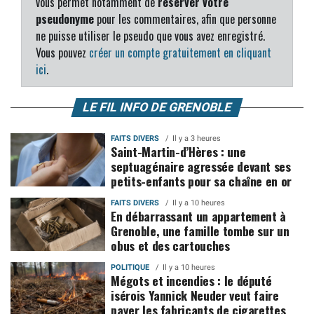
vous permet notamment de
réserver votre
pseudonyme
pour les commentaires, afin que personne
ne puisse utiliser le pseudo que vous avez enregistré.
Vous pouvez
créer un compte gratuitement en cliquant
ici
.
LE FIL INFO DE GRENOBLE
FAITS DIVERS
Il y a 3 heures
Saint-Martin-d’Hères : une
septuagénaire agressée devant ses
petits-enfants pour sa chaîne en or
FAITS DIVERS
Il y a 10 heures
En débarrassant un appartement à
Grenoble, une famille tombe sur un
obus et des cartouches
POLITIQUE
Il y a 10 heures
Mégots et incendies : le député
isérois Yannick Neuder veut faire
payer les fabricants de cigarettes