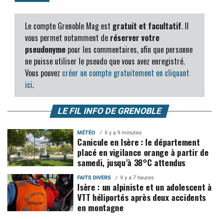
Le compte Grenoble Mag est
gratuit et facultatif
. Il
vous permet notamment de
réserver votre
pseudonyme
pour les commentaires, afin que personne
ne puisse utiliser le pseudo que vous avez enregistré.
Vous pouvez
créer un compte gratuitement en cliquant
ici
.
LE FIL INFO DE GRENOBLE
MÉTÉO
Il y a 9 minutes
Canicule en Isère : le département
placé en vigilance orange à partir de
samedi, jusqu’à 38°C attendus
FAITS DIVERS
Il y a 7 heures
Isère : un alpiniste et un adolescent à
VTT héliportés après deux accidents
en montagne