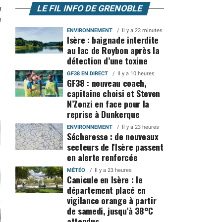
n
LE FIL INFO DE GRENOBLE
0
ENVIRONNEMENT
Il y a 23 minutes
Isère : baignade interdite
au lac de Roybon après la
détection d’une toxine
GF38 EN DIRECT
Il y a 10 heures
GF38 : nouveau coach,
capitaine choisi et Steven
N’Zonzi en face pour la
reprise à Dunkerque
ENVIRONNEMENT
Il y a 23 heures
Sécheresse : de nouveaux
secteurs de l'Isère passent
en alerte renforcée
MÉTÉO
Il y a 23 heures
Canicule en Isère : le
département placé en
vigilance orange à partir
de samedi, jusqu’à 38°C
attendus